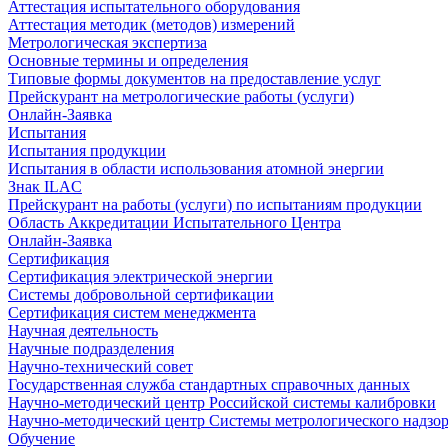
Аттестация испытательного оборудования
Аттестация методик (методов) измерений
Метрологическая экспертиза
Основные термины и определения
Типовые формы документов на предоставление услуг
Прейскурант на метрологические работы (услуги)
Онлайн-Заявка
Испытания
Испытания продукции
Испытания в области использования атомной энергии
Знак ILAC
Прейскурант на работы (услуги) по испытаниям продукции
Область Аккредитации Испытательного Центра
Онлайн-Заявка
Сертификация
Сертификация электрической энергии
Системы добровольной сертификации
Сертификация систем менеджмента
Научная деятельность
Научные подразделения
Научно-технический совет
Государственная служба стандартных справочных данных
Научно-методический центр Российской системы калибровки
Научно-методический центр Системы метрологического надзо
Обучение