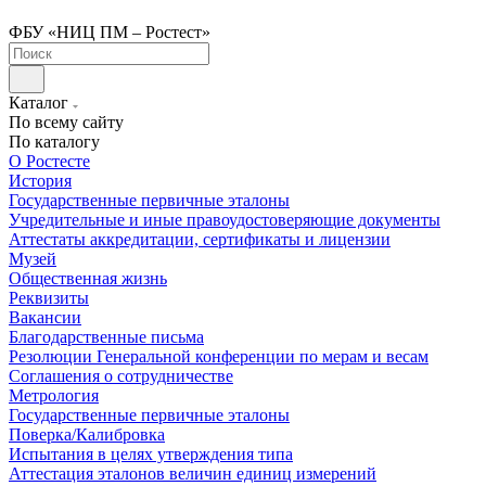
ФБУ «НИЦ ПМ – Ростест»
Каталог
По всему сайту
По каталогу
О Ростесте
История
Государственные первичные эталоны
Учредительные и иные правоудостоверяющие документы
Аттестаты аккредитации, сертификаты и лицензии
Музей
Общественная жизнь
Реквизиты
Вакансии
Благодарственные письма
Резолюции Генеральной конференции по мерам и весам
Соглашения о сотрудничестве
Метрология
Государственные первичные эталоны
Поверка/Калибровка
Испытания в целях утверждения типа
Аттестация эталонов величин единиц измерений