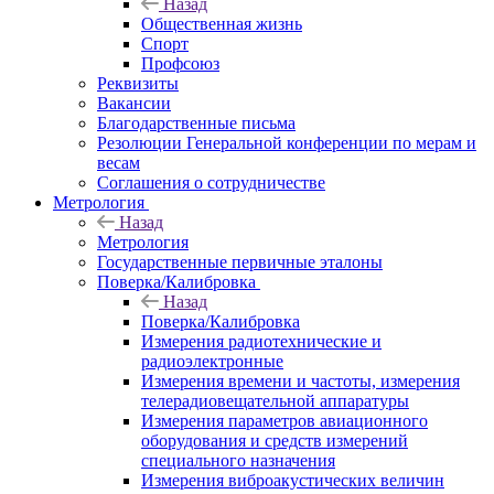
Назад
Общественная жизнь
Спорт
Профсоюз
Реквизиты
Вакансии
Благодарственные письма
Резолюции Генеральной конференции по мерам и
весам
Соглашения о сотрудничестве
Метрология
Назад
Метрология
Государственные первичные эталоны
Поверка/Калибровка
Назад
Поверка/Калибровка
Измерения радиотехнические и
радиоэлектронные
Измерения времени и частоты, измерения
телерадиовещательной аппаратуры
Измерения параметров авиационного
оборудования и средств измерений
специального назначения
Измерения виброакустических величин