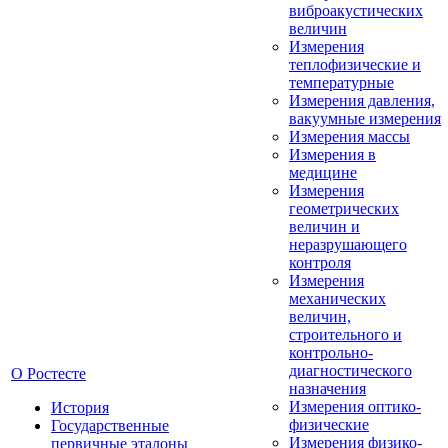
виброакустических
величин
Измерения
теплофизические и
температурные
Измерения давления,
вакуумные измерения
Измерения массы
Измерения в
медицине
Измерения
геометрических
величин и
неразрушающего
контроля
Измерения
механических
величин,
строительного и
контрольно-
диагностического
О Ростесте
назначения
Измерения оптико-
История
физические
Государственные
Измерения физико-
первичные эталоны