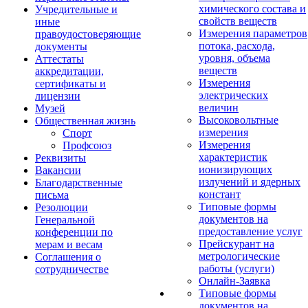
химического состава и
Учредительные и
свойств веществ
иные
Измерения параметров
правоудостоверяющие
потока, расхода,
документы
уровня, объема
Аттестаты
веществ
аккредитации,
Измерения
сертификаты и
электрических
лицензии
величин
Музей
Высоковольтные
Общественная жизнь
измерения
Спорт
Измерения
Профсоюз
характеристик
Реквизиты
ионизирующих
Вакансии
излучений и ядерных
Благодарственные
констант
письма
Типовые формы
Резолюции
документов на
Генеральной
предоставление услуг
конференции по
Прейскурант на
мерам и весам
метрологические
Соглашения о
работы (услуги)
сотрудничестве
Онлайн-Заявка
Типовые формы
документов на