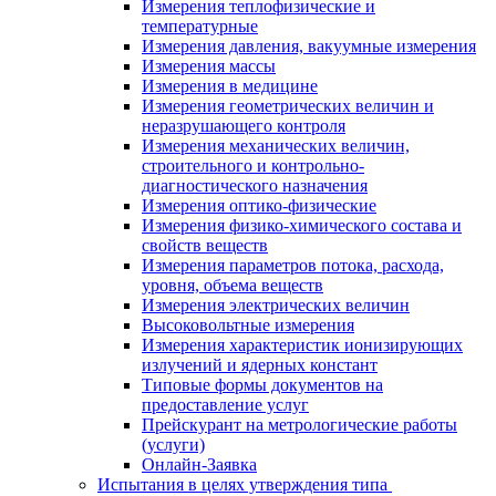
Измерения теплофизические и
температурные
Измерения давления, вакуумные измерения
Измерения массы
Измерения в медицине
Измерения геометрических величин и
неразрушающего контроля
Измерения механических величин,
строительного и контрольно-
диагностического назначения
Измерения оптико-физические
Измерения физико-химического состава и
свойств веществ
Измерения параметров потока, расхода,
уровня, объема веществ
Измерения электрических величин
Высоковольтные измерения
Измерения характеристик ионизирующих
излучений и ядерных констант
Типовые формы документов на
предоставление услуг
Прейскурант на метрологические работы
(услуги)
Онлайн-Заявка
Испытания в целях утверждения типа