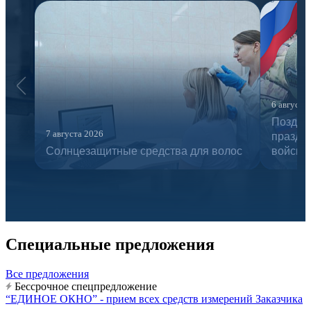
6 августа
Поздра
7 августа 2026
праздн
Солнцезащитные средства для волос
войск 
Специальные предложения
Все предложения
Бессрочное спецпредложение
“ЕДИНОЕ ОКНО” - прием всех средств измерений Заказчика