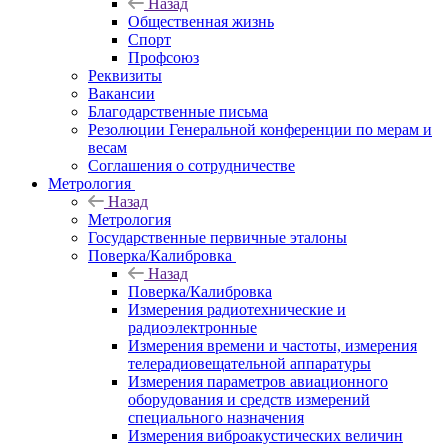
Назад
Общественная жизнь
Спорт
Профсоюз
Реквизиты
Вакансии
Благодарственные письма
Резолюции Генеральной конференции по мерам и
весам
Соглашения о сотрудничестве
Метрология
Назад
Метрология
Государственные первичные эталоны
Поверка/Калибровка
Назад
Поверка/Калибровка
Измерения радиотехнические и
радиоэлектронные
Измерения времени и частоты, измерения
телерадиовещательной аппаратуры
Измерения параметров авиационного
оборудования и средств измерений
специального назначения
Измерения виброакустических величин