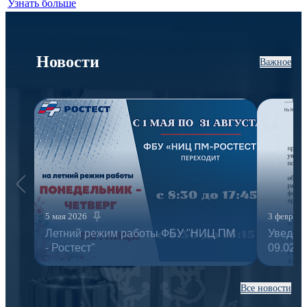
Узнать больше
Новости
Важное
5 мая 2026
3 февраля
Летний режим работы ФБУ "НИЦ ПМ
Уведом
- Ростест"
09.02.20
Все новости