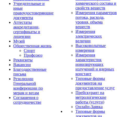
химического состава и
Учредительные и
свойств веществ
иные
Измерения параметров
правоудостоверяющие
потока, расхода,
документы
уровня, объема
Аттестаты
веществ
аккредитации,
Измерения
сертификаты и
электрических
лицензии
величин
Музей
Высоковольтные
Общественная жизнь
измерения
Спорт
Измерения
Профсоюз
характеристик
Реквизиты
ионизирующих
Вакансии
излучений и ядерных
Благодарственные
констант
письма
Типовые формы
Резолюции
документов на
Генеральной
предоставление услуг
конференции по
Прейскурант на
мерам и весам
метрологические
Соглашения о
работы (услуги)
сотрудничестве
Онлайн-Заявка
Типовые формы
документов на