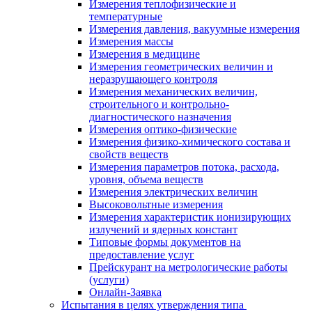
Измерения теплофизические и
температурные
Измерения давления, вакуумные измерения
Измерения массы
Измерения в медицине
Измерения геометрических величин и
неразрушающего контроля
Измерения механических величин,
строительного и контрольно-
диагностического назначения
Измерения оптико-физические
Измерения физико-химического состава и
свойств веществ
Измерения параметров потока, расхода,
уровня, объема веществ
Измерения электрических величин
Высоковольтные измерения
Измерения характеристик ионизирующих
излучений и ядерных констант
Типовые формы документов на
предоставление услуг
Прейскурант на метрологические работы
(услуги)
Онлайн-Заявка
Испытания в целях утверждения типа