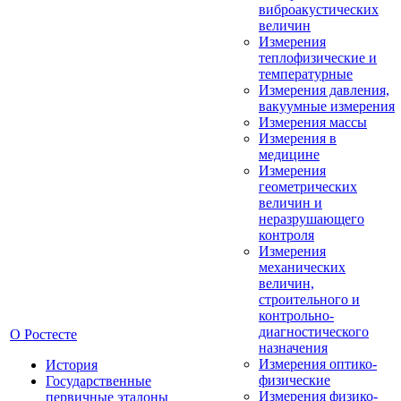
виброакустических
величин
Измерения
теплофизические и
температурные
Измерения давления,
вакуумные измерения
Измерения массы
Измерения в
медицине
Измерения
геометрических
величин и
неразрушающего
контроля
Измерения
механических
величин,
строительного и
контрольно-
диагностического
О Ростесте
назначения
Измерения оптико-
История
физические
Государственные
Измерения физико-
первичные эталоны