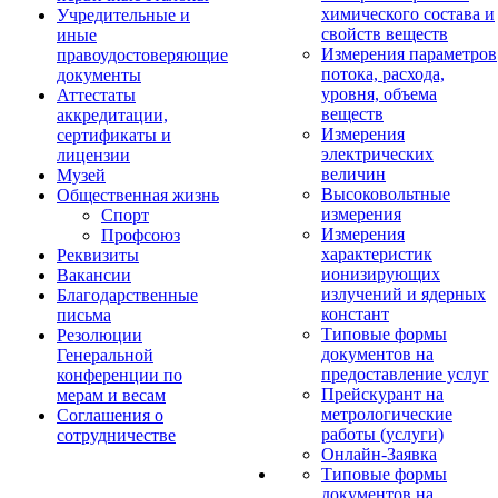
химического состава и
Учредительные и
свойств веществ
иные
Измерения параметров
правоудостоверяющие
потока, расхода,
документы
уровня, объема
Аттестаты
веществ
аккредитации,
Измерения
сертификаты и
электрических
лицензии
величин
Музей
Высоковольтные
Общественная жизнь
измерения
Спорт
Измерения
Профсоюз
характеристик
Реквизиты
ионизирующих
Вакансии
излучений и ядерных
Благодарственные
констант
письма
Типовые формы
Резолюции
документов на
Генеральной
предоставление услуг
конференции по
Прейскурант на
мерам и весам
метрологические
Соглашения о
работы (услуги)
сотрудничестве
Онлайн-Заявка
Типовые формы
документов на