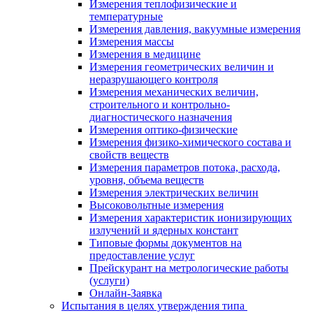
Измерения теплофизические и
температурные
Измерения давления, вакуумные измерения
Измерения массы
Измерения в медицине
Измерения геометрических величин и
неразрушающего контроля
Измерения механических величин,
строительного и контрольно-
диагностического назначения
Измерения оптико-физические
Измерения физико-химического состава и
свойств веществ
Измерения параметров потока, расхода,
уровня, объема веществ
Измерения электрических величин
Высоковольтные измерения
Измерения характеристик ионизирующих
излучений и ядерных констант
Типовые формы документов на
предоставление услуг
Прейскурант на метрологические работы
(услуги)
Онлайн-Заявка
Испытания в целях утверждения типа