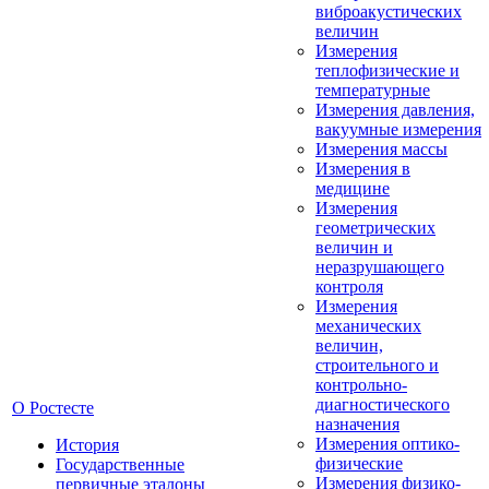
виброакустических
величин
Измерения
теплофизические и
температурные
Измерения давления,
вакуумные измерения
Измерения массы
Измерения в
медицине
Измерения
геометрических
величин и
неразрушающего
контроля
Измерения
механических
величин,
строительного и
контрольно-
диагностического
О Ростесте
назначения
Измерения оптико-
История
физические
Государственные
Измерения физико-
первичные эталоны