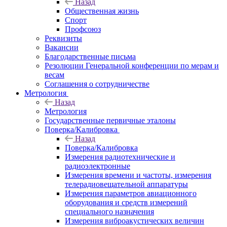
Назад
Общественная жизнь
Спорт
Профсоюз
Реквизиты
Вакансии
Благодарственные письма
Резолюции Генеральной конференции по мерам и
весам
Соглашения о сотрудничестве
Метрология
Назад
Метрология
Государственные первичные эталоны
Поверка/Калибровка
Назад
Поверка/Калибровка
Измерения радиотехнические и
радиоэлектронные
Измерения времени и частоты, измерения
телерадиовещательной аппаратуры
Измерения параметров авиационного
оборудования и средств измерений
специального назначения
Измерения виброакустических величин