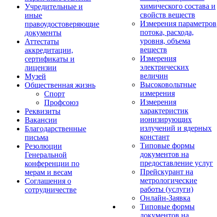
химического состава и
Учредительные и
свойств веществ
иные
Измерения параметров
правоудостоверяющие
потока, расхода,
документы
уровня, объема
Аттестаты
веществ
аккредитации,
Измерения
сертификаты и
электрических
лицензии
величин
Музей
Высоковольтные
Общественная жизнь
измерения
Спорт
Измерения
Профсоюз
характеристик
Реквизиты
ионизирующих
Вакансии
излучений и ядерных
Благодарственные
констант
письма
Типовые формы
Резолюции
документов на
Генеральной
предоставление услуг
конференции по
Прейскурант на
мерам и весам
метрологические
Соглашения о
работы (услуги)
сотрудничестве
Онлайн-Заявка
Типовые формы
документов на