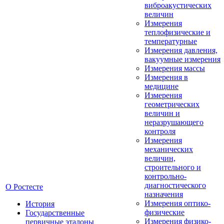
виброакустических
величин
Измерения
теплофизические и
температурные
Измерения давления,
вакуумные измерения
Измерения массы
Измерения в
медицине
Измерения
геометрических
величин и
неразрушающего
контроля
Измерения
механических
величин,
строительного и
контрольно-
диагностического
О Ростесте
назначения
Измерения оптико-
История
физические
Государственные
Измерения физико-
первичные эталоны