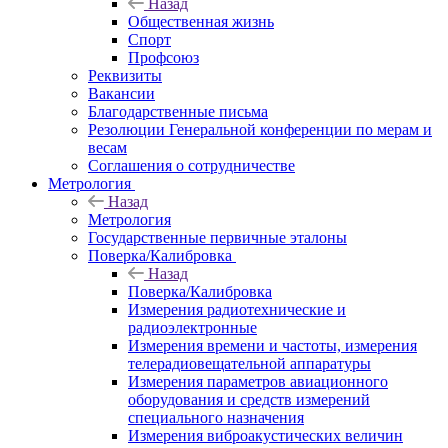
Назад
Общественная жизнь
Спорт
Профсоюз
Реквизиты
Вакансии
Благодарственные письма
Резолюции Генеральной конференции по мерам и
весам
Соглашения о сотрудничестве
Метрология
Назад
Метрология
Государственные первичные эталоны
Поверка/Калибровка
Назад
Поверка/Калибровка
Измерения радиотехнические и
радиоэлектронные
Измерения времени и частоты, измерения
телерадиовещательной аппаратуры
Измерения параметров авиационного
оборудования и средств измерений
специального назначения
Измерения виброакустических величин