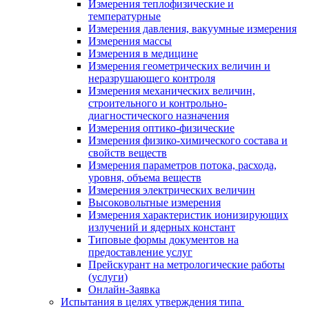
Измерения теплофизические и
температурные
Измерения давления, вакуумные измерения
Измерения массы
Измерения в медицине
Измерения геометрических величин и
неразрушающего контроля
Измерения механических величин,
строительного и контрольно-
диагностического назначения
Измерения оптико-физические
Измерения физико-химического состава и
свойств веществ
Измерения параметров потока, расхода,
уровня, объема веществ
Измерения электрических величин
Высоковольтные измерения
Измерения характеристик ионизирующих
излучений и ядерных констант
Типовые формы документов на
предоставление услуг
Прейскурант на метрологические работы
(услуги)
Онлайн-Заявка
Испытания в целях утверждения типа