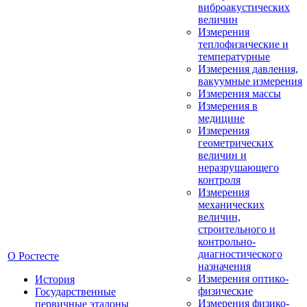
виброакустических
величин
Измерения
теплофизические и
температурные
Измерения давления,
вакуумные измерения
Измерения массы
Измерения в
медицине
Измерения
геометрических
величин и
неразрушающего
контроля
Измерения
механических
величин,
строительного и
контрольно-
диагностического
О Ростесте
назначения
Измерения оптико-
История
физические
Государственные
Измерения физико-
первичные эталоны