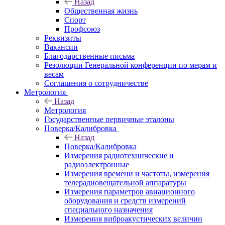
Назад
Общественная жизнь
Спорт
Профсоюз
Реквизиты
Вакансии
Благодарственные письма
Резолюции Генеральной конференции по мерам и
весам
Соглашения о сотрудничестве
Метрология
Назад
Метрология
Государственные первичные эталоны
Поверка/Калибровка
Назад
Поверка/Калибровка
Измерения радиотехнические и
радиоэлектронные
Измерения времени и частоты, измерения
телерадиовещательной аппаратуры
Измерения параметров авиационного
оборудования и средств измерений
специального назначения
Измерения виброакустических величин