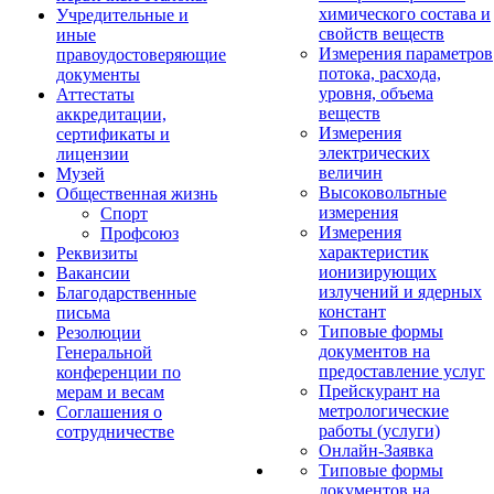
химического состава и
Учредительные и
свойств веществ
иные
Измерения параметров
правоудостоверяющие
потока, расхода,
документы
уровня, объема
Аттестаты
веществ
аккредитации,
Измерения
сертификаты и
электрических
лицензии
величин
Музей
Высоковольтные
Общественная жизнь
измерения
Спорт
Измерения
Профсоюз
характеристик
Реквизиты
ионизирующих
Вакансии
излучений и ядерных
Благодарственные
констант
письма
Типовые формы
Резолюции
документов на
Генеральной
предоставление услуг
конференции по
Прейскурант на
мерам и весам
метрологические
Соглашения о
работы (услуги)
сотрудничестве
Онлайн-Заявка
Типовые формы
документов на