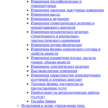
Измерения теплофизические и
температурные
Измерения давления, вакуумные измерения
Измерения массы
Измерения в медицине
Измерения геометрических величин и
неразрушающего контроля
Измерения механических величин,
строительного и контрольно-
диагностического назначения
Измерения оптико-физические
Измерения физико-химического состава и
свойств веществ
Измерения параметров потока, расхода,
уровня, объема веществ
Измерения электрических величин
Высоковольтные измерения
Измерения характеристик ионизирующих
излучений и ядерных констант
Типовые формы документов на
предоставление услуг
Прейскурант на метрологические работы
(услуги)
Онлайн-Заявка
Испытания в целях утверждения типа