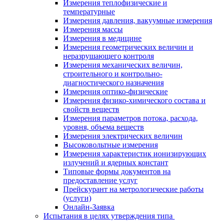
Измерения теплофизические и
температурные
Измерения давления, вакуумные измерения
Измерения массы
Измерения в медицине
Измерения геометрических величин и
неразрушающего контроля
Измерения механических величин,
строительного и контрольно-
диагностического назначения
Измерения оптико-физические
Измерения физико-химического состава и
свойств веществ
Измерения параметров потока, расхода,
уровня, объема веществ
Измерения электрических величин
Высоковольтные измерения
Измерения характеристик ионизирующих
излучений и ядерных констант
Типовые формы документов на
предоставление услуг
Прейскурант на метрологические работы
(услуги)
Онлайн-Заявка
Испытания в целях утверждения типа