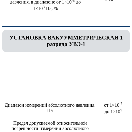
-3
давления, в диапазоне от 1×10
до
3
1×10
Па, %
УСТАНОВКА ВАКУУММЕТРИЧЕСКАЯ 1
разряда УВЭ-1
-7
Диапазон измерений абсолютного давления,
от 1×10
Па
5
до 1×10
Предел допускаемой относительной
погрешности измерений абсолютного