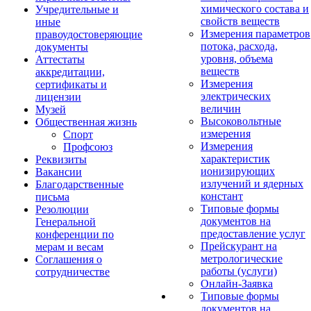
химического состава и
Учредительные и
свойств веществ
иные
Измерения параметров
правоудостоверяющие
потока, расхода,
документы
уровня, объема
Аттестаты
веществ
аккредитации,
Измерения
сертификаты и
электрических
лицензии
величин
Музей
Высоковольтные
Общественная жизнь
измерения
Спорт
Измерения
Профсоюз
характеристик
Реквизиты
ионизирующих
Вакансии
излучений и ядерных
Благодарственные
констант
письма
Типовые формы
Резолюции
документов на
Генеральной
предоставление услуг
конференции по
Прейскурант на
мерам и весам
метрологические
Соглашения о
работы (услуги)
сотрудничестве
Онлайн-Заявка
Типовые формы
документов на