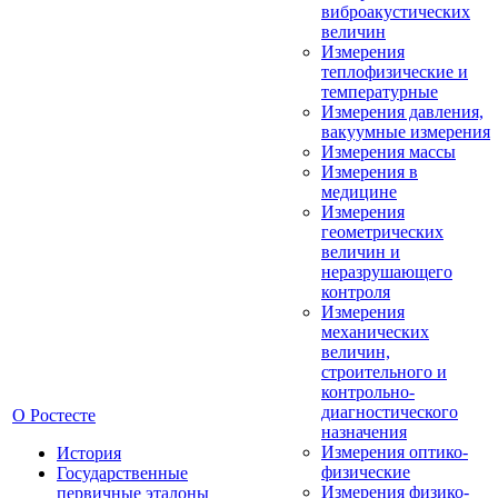
виброакустических
величин
Измерения
теплофизические и
температурные
Измерения давления,
вакуумные измерения
Измерения массы
Измерения в
медицине
Измерения
геометрических
величин и
неразрушающего
контроля
Измерения
механических
величин,
строительного и
контрольно-
диагностического
О Ростесте
назначения
Измерения оптико-
История
физические
Государственные
Измерения физико-
первичные эталоны