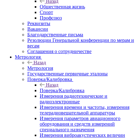
Назад
Общественная жизнь
Спорт
Профсоюз
Реквизиты
Вакансии
Благодарственные письма
Резолюции Генеральной конференции по мерам и
весам
Соглашения о сотрудничестве
Метрология
Назад
Метрология
Государственные первичные эталоны
Поверка/Калибровка
Назад
Поверка/Калибровка
Измерения радиотехнические и
радиоэлектронные
Измерения времени и частоты, измерения
телерадиовещательной аппаратуры
Измерения параметров авиационного
оборудования и средств измерений
специального назначения
Измерения виброакустических величин