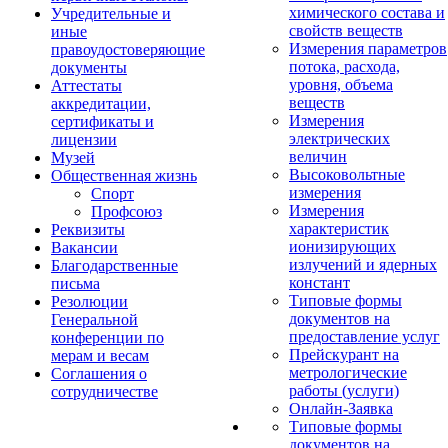
химического состава и
Учредительные и
свойств веществ
иные
Измерения параметров
правоудостоверяющие
потока, расхода,
документы
уровня, объема
Аттестаты
веществ
аккредитации,
Измерения
сертификаты и
электрических
лицензии
величин
Музей
Высоковольтные
Общественная жизнь
измерения
Спорт
Измерения
Профсоюз
характеристик
Реквизиты
ионизирующих
Вакансии
излучений и ядерных
Благодарственные
констант
письма
Типовые формы
Резолюции
документов на
Генеральной
предоставление услуг
конференции по
Прейскурант на
мерам и весам
метрологические
Соглашения о
работы (услуги)
сотрудничестве
Онлайн-Заявка
Типовые формы
документов на