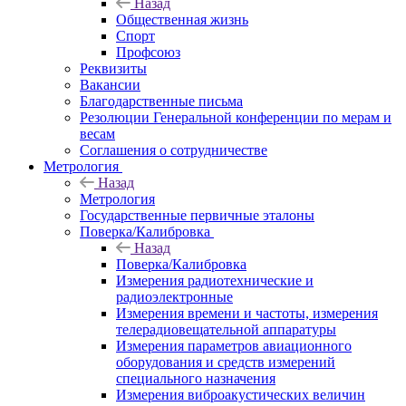
Назад
Общественная жизнь
Спорт
Профсоюз
Реквизиты
Вакансии
Благодарственные письма
Резолюции Генеральной конференции по мерам и
весам
Соглашения о сотрудничестве
Метрология
Назад
Метрология
Государственные первичные эталоны
Поверка/Калибровка
Назад
Поверка/Калибровка
Измерения радиотехнические и
радиоэлектронные
Измерения времени и частоты, измерения
телерадиовещательной аппаратуры
Измерения параметров авиационного
оборудования и средств измерений
специального назначения
Измерения виброакустических величин