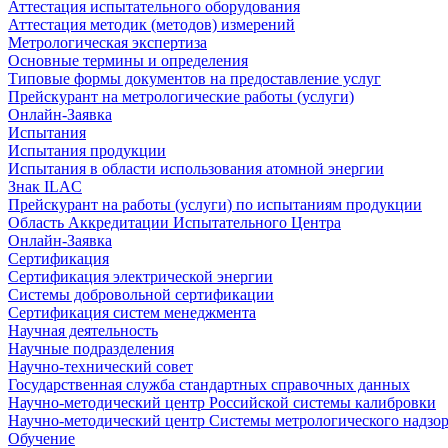
Аттестация испытательного оборудования
Аттестация методик (методов) измерений
Метрологическая экспертиза
Основные термины и определения
Типовые формы документов на предоставление услуг
Прейскурант на метрологические работы (услуги)
Онлайн-Заявка
Испытания
Испытания продукции
Испытания в области использования атомной энергии
Знак ILAC
Прейскурант на работы (услуги) по испытаниям продукции
Область Аккредитации Испытательного Центра
Онлайн-Заявка
Сертификация
Сертификация электрической энергии
Системы добровольной сертификации
Сертификация систем менеджмента
Научная деятельность
Научные подразделения
Научно-технический совет
Государственная служба стандартных справочных данных
Научно-методический центр Российской системы калибровки
Научно-методический центр Системы метрологического надзо
Обучение