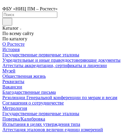
ФБУ «НИЦ ПМ – Ростест»
Каталог
По всему сайту
По каталогу
О Ростесте
История
Государственные первичные эталоны
Учредительные и иные правоудостоверяющие документы
Аттестаты аккредитации, сертификаты и лицензии
Музей
Общественная жизнь
Реквизиты
Вакансии
Благодарственные письма
Резолюции Генеральной конференции по мерам и весам
Соглашения о сотрудничестве
Метрология
Государственные первичные эталоны
Поверка/Калибровка
Испытания в целях утверждения типа
Аттестация эталонов величин единиц измерений