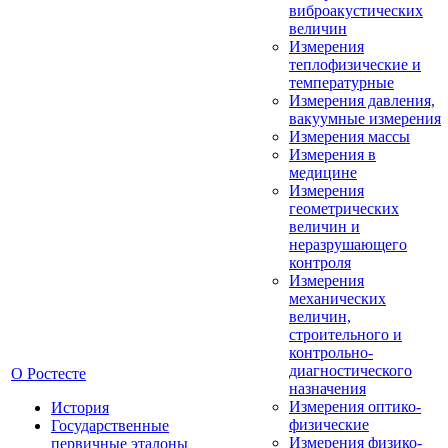
виброакустических
величин
Измерения
теплофизические и
температурные
Измерения давления,
вакуумные измерения
Измерения массы
Измерения в
медицине
Измерения
геометрических
величин и
неразрушающего
контроля
Измерения
механических
величин,
строительного и
контрольно-
диагностического
О Ростесте
назначения
Измерения оптико-
История
физические
Государственные
Измерения физико-
первичные эталоны