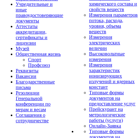
химического состава и
Учредительные и
свойств веществ
иные
Измерения параметров
правоудостоверяющие
потока, расхода,
документы
уровня, объема
Аттестаты
веществ
аккредитации,
Измерения
сертификаты и
электрических
лицензии
величин
Музей
Высоковольтные
Общественная жизнь
измерения
Спорт
Измерения
Профсоюз
характеристик
Реквизиты
ионизирующих
Вакансии
излучений и ядерных
Благодарственные
констант
письма
Типовые формы
Резолюции
документов на
Генеральной
предоставление услуг
конференции по
Прейскурант на
мерам и весам
метрологические
Соглашения о
работы (услуги)
сотрудничестве
Онлайн-Заявка
Типовые формы
документов на