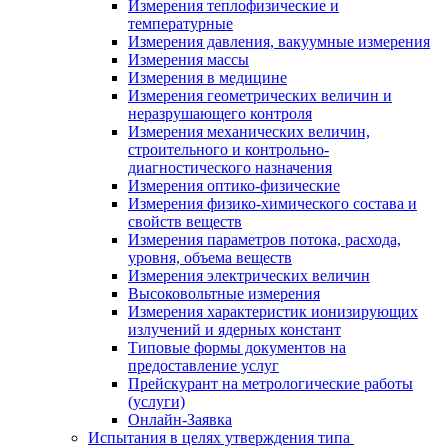
Измерения теплофизические и
температурные
Измерения давления, вакуумные измерения
Измерения массы
Измерения в медицине
Измерения геометрических величин и
неразрушающего контроля
Измерения механических величин,
строительного и контрольно-
диагностического назначения
Измерения оптико-физические
Измерения физико-химического состава и
свойств веществ
Измерения параметров потока, расхода,
уровня, объема веществ
Измерения электрических величин
Высоковольтные измерения
Измерения характеристик ионизирующих
излучений и ядерных констант
Типовые формы документов на
предоставление услуг
Прейскурант на метрологические работы
(услуги)
Онлайн-Заявка
Испытания в целях утверждения типа