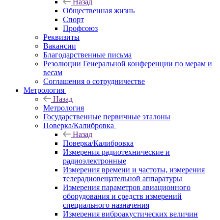
Назад
Общественная жизнь
Спорт
Профсоюз
Реквизиты
Вакансии
Благодарственные письма
Резолюции Генеральной конференции по мерам и
весам
Соглашения о сотрудничестве
Метрология
Назад
Метрология
Государственные первичные эталоны
Поверка/Калибровка
Назад
Поверка/Калибровка
Измерения радиотехнические и
радиоэлектронные
Измерения времени и частоты, измерения
телерадиовещательной аппаратуры
Измерения параметров авиационного
оборудования и средств измерений
специального назначения
Измерения виброакустических величин